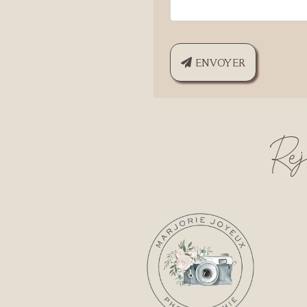
ENVOYER
Pied de page
Re