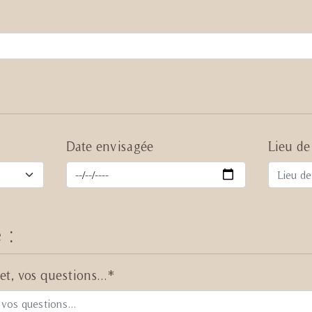
Date envisagée
Lieu de
 :
et, vos questions...*